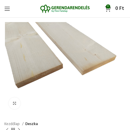
0
0
Ft
Click to enlarge
Kezdőlap
Deszka