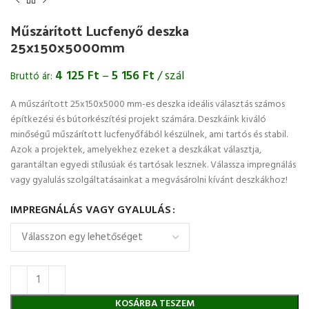
Műszárított Lucfenyő deszka
25x150x5000mm
4 125
Ft
–
5 156
Ft
/ szál
Bruttó ár:
A műszárított 25x150x5000 mm-es deszka ideális választás számos
építkezési és bútorkészítési projekt számára. Deszkáink kiváló
minőségű műszárított lucfenyőfából készülnek, ami tartós és stabil.
Azok a projektek, amelyekhez ezeket a deszkákat választja,
garantáltan egyedi stílusúak és tartósak lesznek. Válassza impregnálás
vagy gyalulás szolgáltatásainkat a megvásárolni kívánt deszkákhoz!
IMPREGNÁLÁS VAGY GYALULÁS
KOSÁRBA TESZEM