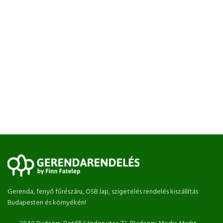
Gerenda, fenyő fűrészáru, OSB lap, szigetelés rendelés kiszállítás
Budapesten és környékén!