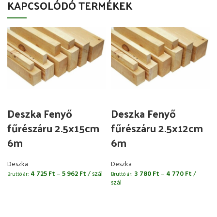
KAPCSOLÓDÓ TERMÉKEK
Deszka Fenyő
Deszka Fenyő
fűrészáru 2.5x15cm
fűrészáru 2.5x12cm
6m
6m
Deszka
Deszka
4 725
Ft
–
5 962
Ft
/ szál
3 780
Ft
–
4 770
Ft
/
Bruttó ár:
Bruttó ár:
B
szál