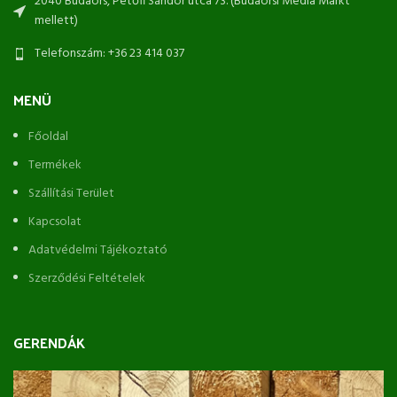
2040 Budaörs, Petőfi Sándor utca 73. (Budaörsi Media Markt
mellett)
Telefonszám: +36 23 414 037
MENÜ
Főoldal
Termékek
Szállítási Terület
Kapcsolat
Adatvédelmi Tájékoztató
Szerződési Feltételek
GERENDÁK