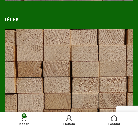
LÉCEK
0
Kosár
Fiókom
Főoldal