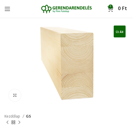
0
0
Ft
ÚJ ÁR
Click to enlarge
Kezdőlap
GS