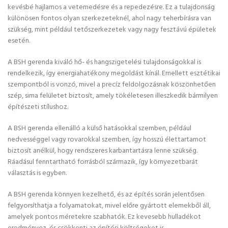
kevésbé hajlamos a vetemedésre és a repedezésre. Ez a tulajdonság
különösen fontos olyan szerkezeteknél, ahol nagy teherbírásra van
szükség, mint például tetőszerkezetek vagy nagy fesztávú épületek
esetén.
A BSH gerenda kiváló hő- és hangszigetelési tulajdonságokkal is
rendelkezik, így energiahatékony megoldást kínál. Emellett esztétikai
szempontból is vonzó, mivel a precíz feldolgozásnak köszönhetően
szép, sima felületet biztosít, amely tökéletesen illeszkedik bármilyen
építészeti stílushoz.
A BSH gerenda ellenálló a külső hatásokkal szemben, például
nedvességgel vagy rovarokkal szemben, így hosszú élettartamot
biztosít anélkül, hogy rendszeres karbantartásra lenne szükség.
Ráadásul fenntartható forrásból származik, így környezetbarát
választás is egyben.
A BSH gerenda könnyen kezelhető, és az építés során jelentősen
felgyorsíthatja a folyamatokat, mivel előre gyártott elemekből áll,
amelyek pontos méretekre szabhatók. Ez kevesebb hulladékot