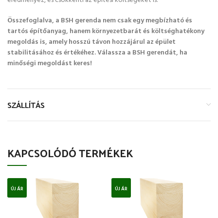
eredményez, és csökkenti az építési költségeket is.
Összefoglalva, a BSH gerenda nem csak egy megbízható és
tartós építőanyag, hanem környezetbarát és költséghatékony
megoldás is, amely hosszú távon hozzájárul az épület
stabilitásához és értékéhez. Válassza a BSH gerendát, ha
minőségi megoldást keres!
SZÁLLÍTÁS
KAPCSOLÓDÓ TERMÉKEK
ÚJ ÁR
ÚJ ÁR