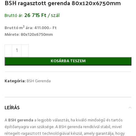
BSH ragasztott gerenda 80x120x6750mm
26 715
Ft
/ szál
Bruttó ár:
3
Bruttó m
ára: 411.000.- Ft
Mérete: 80x120x6750mm
KOSÁRBA TESZEM
Kategória:
BSH Gerenda
LEÍRÁS
A
BSH gerenda
a legjobb választás, ha kiváló minőségű és tartós
építőanyagra van szüksége. A BSH gerenda rendkívül stabil, mivel
rétegelt-ragasztott technológiával készül, amely garantálja, hogy