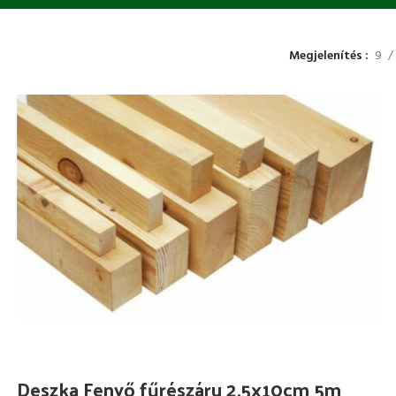
Megjelenítés
9
Deszka Fenyő fűrészáru 2.5x10cm 5m