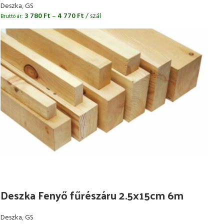
Deszka
,
GS
3 780
Ft
–
4 770
Ft
/ szál
Bruttó ár:
Deszka Fenyő fűrészáru 2.5x15cm 6m
Deszka
,
GS