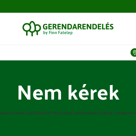
Nem kérek
A
DESZKA
PALLÓ
SZERKEZETFA
LÉC
OSB LAPOK
SZIGETELÉS & FÓLIA
BSH 