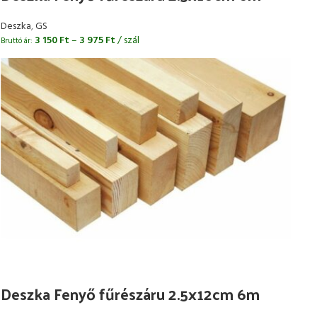
Deszka
,
GS
3 150
Ft
–
3 975
Ft
/ szál
Bruttó ár:
Deszka Fenyő fűrészáru 2.5x12cm 6m