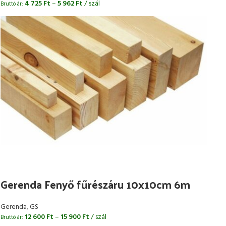
4 725
Ft
–
5 962
Ft
/ szál
Bruttó ár:
Gerenda Fenyő fűrészáru 10x10cm 6m
Gerenda
,
GS
12 600
Ft
–
15 900
Ft
/ szál
Bruttó ár: