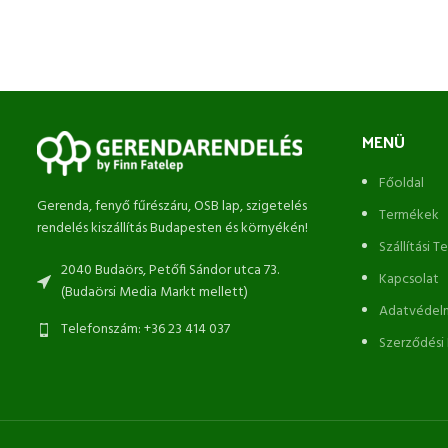
MENÜ
Főoldal
Gerenda, fenyő fűrészáru, OSB lap, szigetelés
Termékek
rendelés kiszállítás Budapesten és környékén!
Szállítási T
2040 Budaörs, Petőfi Sándor utca 73.
Kapcsolat
(Budaörsi Media Markt mellett)
Adatvédelm
Telefonszám: +36 23 414 037
Szerződési