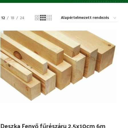
12
18
24
Deszka Fenyő fűrészáru 2.5x10cm 6m