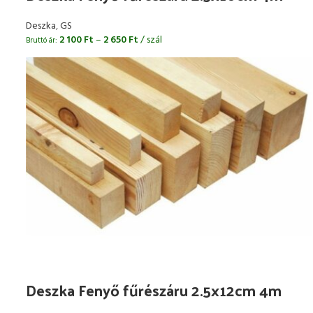
Deszka
,
GS
2 100
Ft
–
2 650
Ft
/ szál
Bruttó ár:
Deszka Fenyő fűrészáru 2.5x12cm 4m