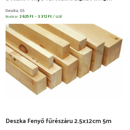
Deszka
,
GS
2 625
Ft
–
3 312
Ft
/ szál
Bruttó ár:
Deszka Fenyő fűrészáru 2.5x12cm 5m