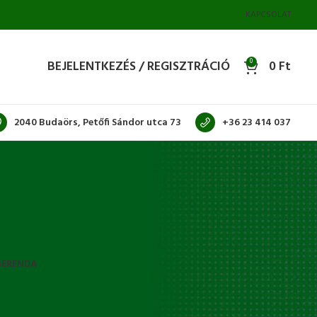
KAPCSOLAT
BEJELENTKEZÉS / REGISZTRÁCIÓ
0
0
Ft
2040 Budaörs, Petőfi Sándor utca 73
+36 23 414 037
GERENDA