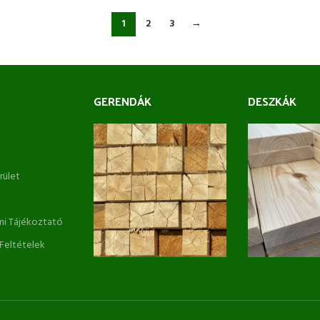
1
2
3
→
GERENDÁK
DESZKÁK
erület
i Tájékoztató
 Feltételek