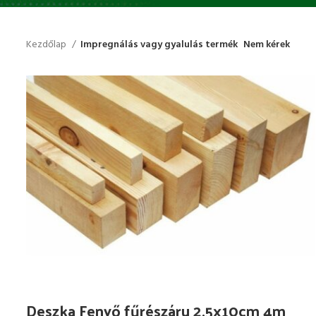
Kezdőlap
Impregnálás vagy gyalulás termék
Nem kérek
Deszka Fenyő fűrészáru 2.5x10cm 4m