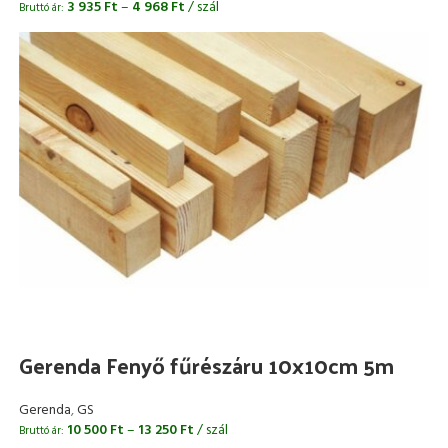
3 935
Ft
–
4 968
Ft
/ szál
Bruttó ár:
Gerenda Fenyő fűrészáru 10x10cm 5m
Gerenda
,
GS
10 500
Ft
–
13 250
Ft
/ szál
Bruttó ár: