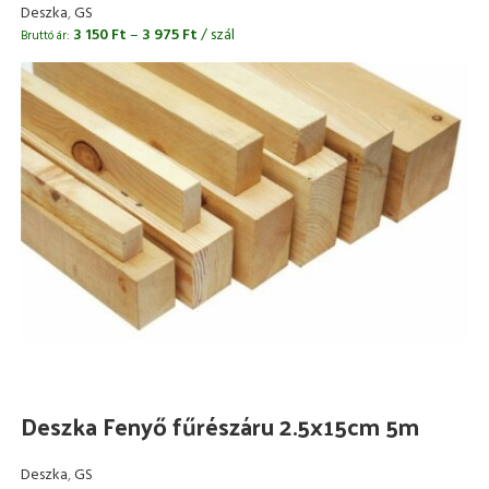
Deszka
,
GS
3 150
Ft
–
3 975
Ft
/ szál
Bruttó ár:
Deszka Fenyő fűrészáru 2.5x15cm 5m
Deszka
,
GS