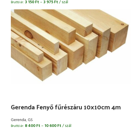
3 150
Ft
–
3 975
Ft
/ szál
Bruttó ár:
Gerenda Fenyő fűrészáru 10x10cm 4m
Gerenda
,
GS
8 400
Ft
–
10 600
Ft
/ szál
Bruttó ár: