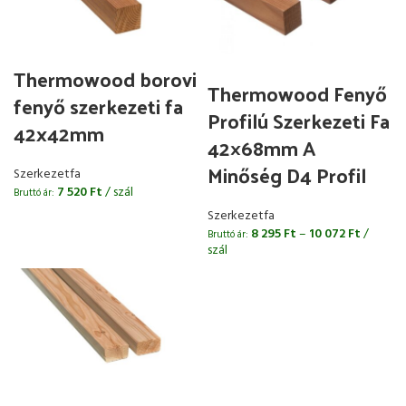
Thermowood borovi
Thermowood Fenyő
fenyő szerkezeti fa
Profilú Szerkezeti Fa
42x42mm
42×68mm A
Minőség D4 Profil
Szerkezetfa
7 520
Ft
/ szál
Bruttó ár:
Szerkezetfa
8 295
Ft
–
10 072
Ft
/
Bruttó ár:
szál