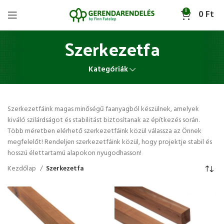
0
0
Ft
Szerkezetfa
Kategóriák
Szerkezetfáink magas minőségű faanyagból készülnek, amelyek
kiváló szilárdságot és stabilitást biztosítanak az építkezés során.
Több méretben elérhető szerkezetfáink közül válassza az Önnek
megfelelőt! Rendeljen szerkezetfáink közül, hogy projektje stabil és
hosszú élettartamú alapokon nyugodhasson!
Kezdőlap
Szerkezetfa