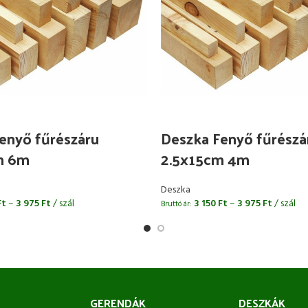
enyő fűrészáru
Deszka Fenyő fűrészá
m 6m
2.5x15cm 4m
Deszka
Ft
–
3 975
Ft
/ szál
3 150
Ft
–
3 975
Ft
/ szál
Bruttó ár:
GERENDÁK
DESZKÁK