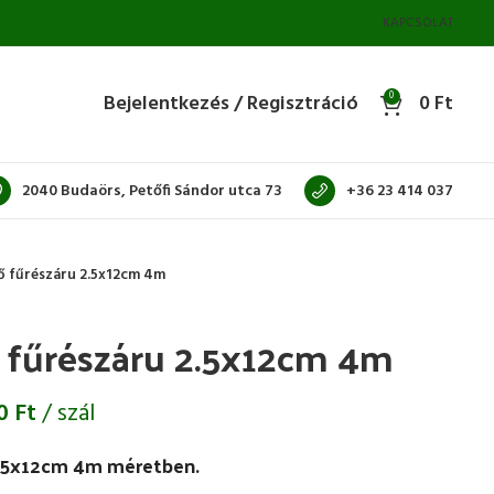
KAPCSOLAT
Bejelentkezés / Regisztráció
0
0
Ft
2040 Budaörs, Petőfi Sándor utca 73
+36 23 414 037
ő fűrészáru 2.5x12cm 4m
 fűrészáru 2.5x12cm 4m
80
Ft
/ szál
2.5x12cm 4m méretben.