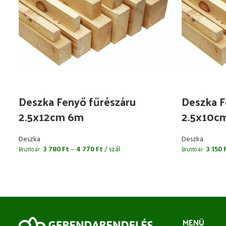
Deszka Fenyő fűrészáru
Deszka F
2.5x12cm 6m
2.5x10c
Deszka
Deszka
3 780
Ft
–
4 770
Ft
/ szál
3 150
Bruttó ár:
Bruttó ár:
MENÜ