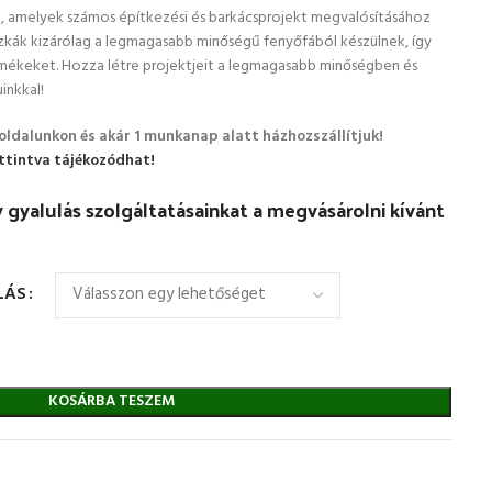
, amelyek számos építkezési és barkácsprojekt megvalósításához
szkák kizárólag a legmagasabb minőségű fenyőfából készülnek, így
mékeket. Hozza létre projektjeit a legmagasabb minőségben és
inkkal!
ldalunkon és akár 1 munkanap alatt házhozszállítjuk!
kattintva tájékozódhat!
 gyalulás szolgáltatásainkat a megvásárolni kívánt
LÁS
KOSÁRBA TESZEM