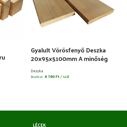
Gyalult Vörösfenyő Deszka
ru
M
20x95x5100mm A minőség
2
Deszka
4 780
Ft
/ szál
Bruttó ár:
De
Bru
LÉCEK