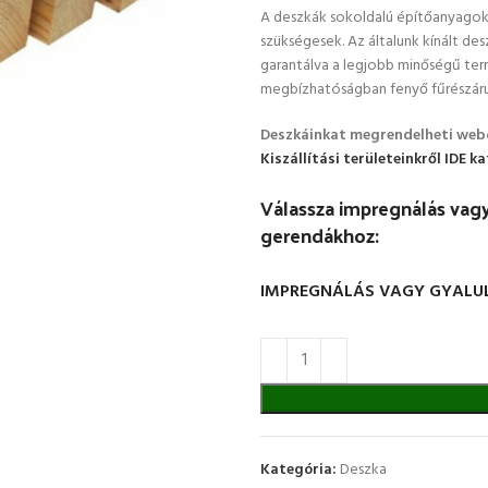
A deszkák sokoldalú építőanyagok
szükségesek. Az általunk kínált de
garantálva a legjobb minőségű ter
megbízhatóságban fenyő fűrészáru
Deszkáinkat megrendelheti webo
Kiszállítási területeinkről IDE 
Válassza impregnálás vagy
gerendákhoz:
IMPREGNÁLÁS VAGY GYALU
Kategória:
Deszka