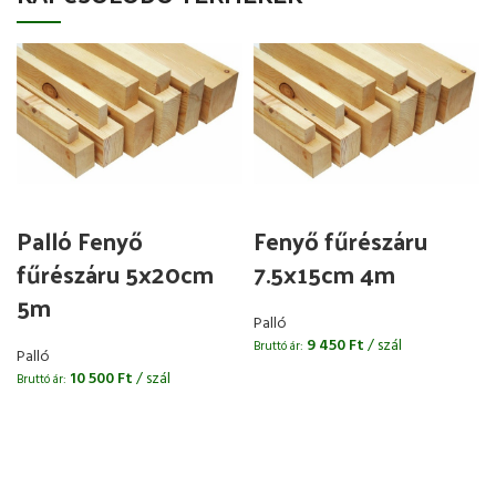
Palló Fenyő
Fenyő fűrészáru
fűrészáru 5x20cm
7.5x15cm 4m
5m
Palló
9 450
Ft
/ szál
Bruttó ár:
Palló
10 500
Ft
/ szál
Bruttó ár:
B