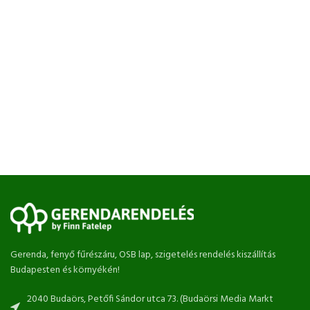
Gerenda, fenyő fűrészáru, OSB lap, szigetelés rendelés kiszállítás
Budapesten és környékén!
2040 Budaörs, Petőfi Sándor utca 73. (Budaörsi Media Markt