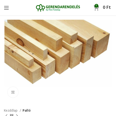
0
0
Ft
Click to enlarge
Kezdőlap
Palló