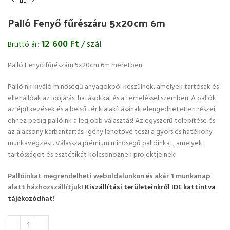
Palló Fenyő fűrészáru 5x20cm 6m
12 600
Ft
/ szál
Bruttó ár:
Palló Fenyő fűrészáru 5x20cm 6m méretben.
Pallóink kiváló minőségű anyagokból készülnek, amelyek tartósak és
ellenállóak az időjárási hatásokkal és a terheléssel szemben. A pallók
az építkezések és a belső tér kialakításának elengedhetetlen részei,
ehhez pedig pallóink a legjobb választás! Az egyszerű telepítése és
az alacsony karbantartási igény lehetővé teszi a gyors és hatékony
munkavégzést. Válassza prémium minőségű pallóinkat, amelyek
tartósságot és esztétikát kölcsönöznek projektjeinek!
Pallóinkat megrendelheti weboldalunkon és akár 1 munkanap
alatt házhozszállítjuk!
Kiszállítási területeinkről IDE kattintva
tájékozódhat!