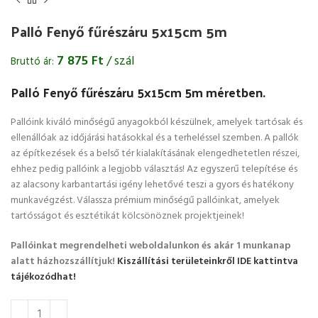
Palló Fenyő fűrészáru 5x15cm 5m
7 875
Ft
/ szál
Bruttó ár:
Palló Fenyő fűrészáru 5x15cm 5m méretben.
Pallóink kiváló minőségű anyagokból készülnek, amelyek tartósak és
ellenállóak az időjárási hatásokkal és a terheléssel szemben. A pallók
az építkezések és a belső tér kialakításának elengedhetetlen részei,
ehhez pedig pallóink a legjobb választás! Az egyszerű telepítése és
az alacsony karbantartási igény lehetővé teszi a gyors és hatékony
munkavégzést. Válassza prémium minőségű pallóinkat, amelyek
tartósságot és esztétikát kölcsönöznek projektjeinek!
Pallóinkat megrendelheti weboldalunkon és akár 1 munkanap
alatt házhozszállítjuk!
Kiszállítási területeinkről IDE kattintva
tájékozódhat!