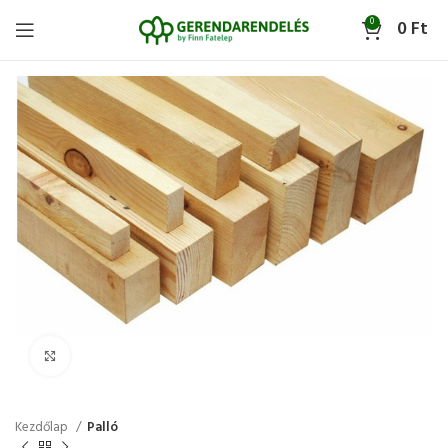
0
0
Ft
Click to enlarge
Kezdőlap
Palló