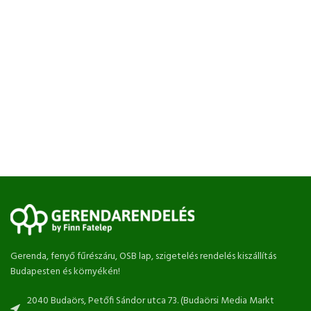
Gerenda, fenyő fűrészáru, OSB lap, szigetelés rendelés kiszállítás
Budapesten és környékén!
2040 Budaörs, Petőfi Sándor utca 73. (Budaörsi Media Markt