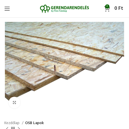
0
0
Ft
Click to enlarge
Kezdőlap
OSB Lapok