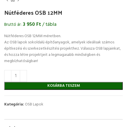
Nútféderes OSB 12MM
3 950
Ft
/ tábla
Bruttó ár:
Nútféderes OSB 12MM méretben.
Az OSB lapok sokoldalú építőanyagok, amelyek ideálisak számos
építkezési és szerkezetkészítési projekthez. Válassza OSB lapjainkat,
és hozza létre projektjeit a legmagasabb minőségben és
megbízhatóságban!
KOSÁRBA TESZEM
Kategória:
OSB Lapok