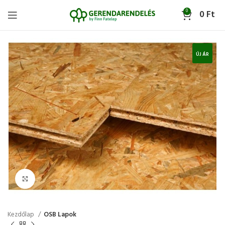
0
0
Ft
ÚJ ÁR
Click to enlarge
Kezdőlap
OSB Lapok