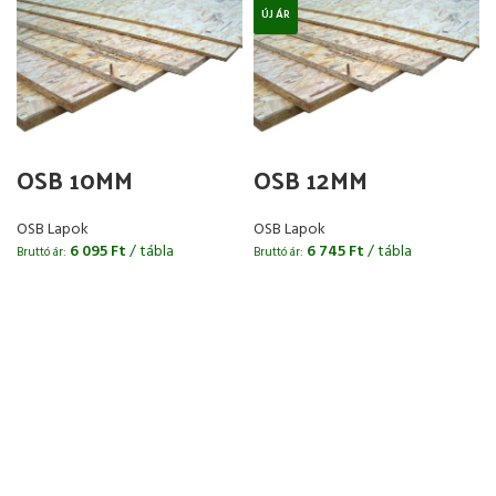
ÚJ ÁR
OSB 10MM
OSB 12MM
OSB Lapok
OSB Lapok
6 095
Ft
/ tábla
6 745
Ft
/ tábla
Bruttó ár:
Bruttó ár:
B