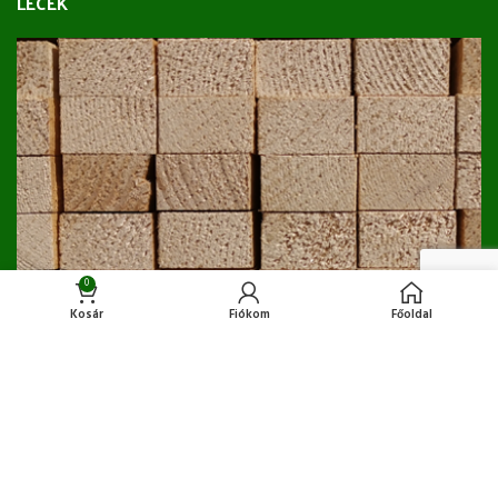
LÉCEK
0
Kosár
Fiókom
Főoldal