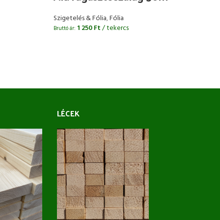
ü
Szigetelés & Fólia
,
Fólia
1 250
Ft
/ tekercs
Bruttó ár:
Sz
Bru
LÉCEK