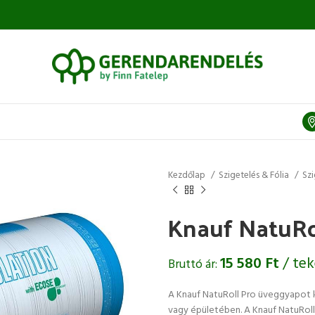
Kezdőlap
Szigetelés & Fólia
Sz
Knauf NatuRo
15 580
Ft
/ te
Bruttó ár:
A Knauf NatuRoll Pro üveggyapot k
vagy épületében. A Knauf NatuRol