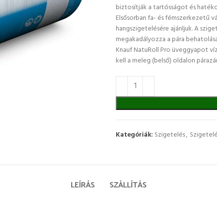
biztosítják a tartósságot és haték
Elsősorban fa- és fémszerkezetű 
hangszigetelésére ajánljuk. A sziget
megakadályozza a pára behatolását
Knauf NatuRoll Pro üveggyapot vízs
kell a meleg (belső) oldalon párazá
Kategóriák:
Szigetelés
,
Szigetelé
LEÍRÁS
SZÁLLÍTÁS