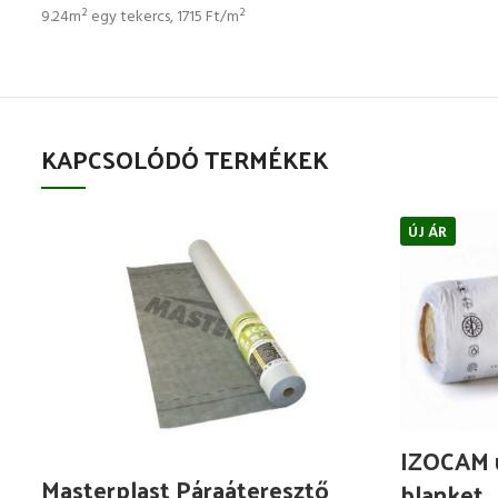
9.24m² egy tekercs, 1715 Ft/m²
KAPCSOLÓDÓ TERMÉKEK
ÚJ ÁR
IZOCAM 
Masterplast Páraáteresztő
blanket