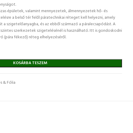
onyságot.
vázas épületek, valamint mennyezetek, álmennyezetek hő- és
elésre a belső tér felől páratechnikai réteget kell helyezni, amely
 a szigetelőanyagba, és az ebből származó a páralecsapódást. A
zintes szerkezetek szigetelésénél is használható. Itt is gondoskodni
ró (pára fékező) réteg elhelyezéséről.
KOSÁRBA TESZEM
s & Fólia