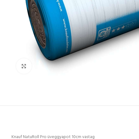
Click to enlarge
Knauf NatuRoll Pro üveggyapot 10cm vastag