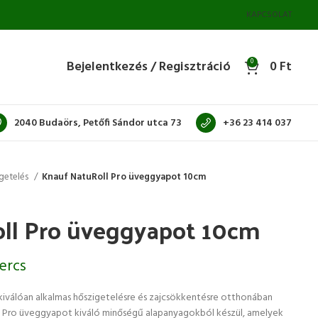
KAPCSOLAT
Bejelentkezés / Regisztráció
0
0
Ft
2040 Budaörs, Petőfi Sándor utca 73
+36 23 414 037
igetelés
Knauf NatuRoll Pro üveggyapot 10cm
ll Pro üveggyapot 10cm
kercs
iválóan alkalmas hőszigetelésre és zajcsökkentésre otthonában
l Pro üveggyapot kiváló minőségű alapanyagokból készül, amelyek