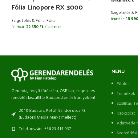
Fólia Linopore RX 3000
Szigetelés & F
18 99
Bruttó ár:
Szigetelés & Fólia
,
Fólia
22 350
Ft
/ tekercs
Bruttó ár:
MENÜ
Főoldal
Gerenda, fenyő fűrészáru, OSB lap, szigetelés
Termékek
rendelés kiszállítás Budapesten és környékén!
Szállítási T
2040 Budaörs, Petőfi Sándor utca 73.
Kapcsolat
(Budaörsi Media Markt mellett)
Adatvédelm
Telefonszám: +36 23 414 037
Szerződési