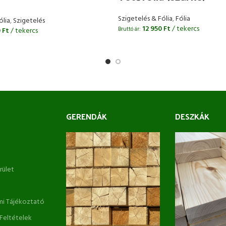
Szigetelés & Fólia
,
Fólia
ólia
,
Szigetelés
12 950
Ft
/ tekercs
Bruttó ár:
0
Ft
/ tekercs
GERENDÁK
DESZKÁK
erület
i Tájékoztató
 Feltételek