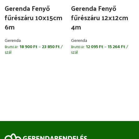
Gerenda Fenyő
Gerenda Fenyő
fűrészáru 10x15cm
fűrészáru 12x12cm
6m
4m
Gerenda
Gerenda
18 900
Ft
–
23 850
Ft
/
12 095
Ft
–
15 264
Ft
/
Bruttó ár:
Bruttó ár:
B
szál
szál