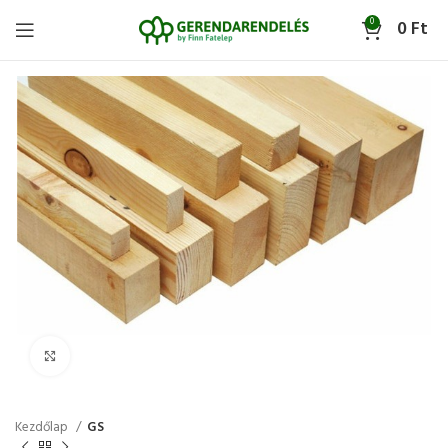
0
0
Ft
Click to enlarge
Kezdőlap
GS