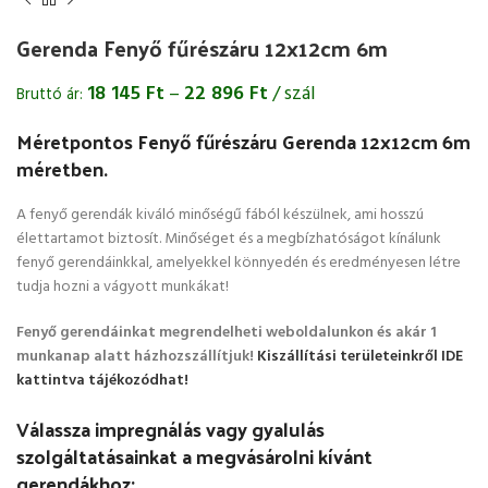
Gerenda Fenyő fűrészáru 12x12cm 6m
18 145
Ft
–
22 896
Ft
/ szál
Bruttó ár:
Méretpontos Fenyő fűrészáru Gerenda 12x12cm 6m
méretben.
A fenyő gerendák kiváló minőségű fából készülnek, ami hosszú
élettartamot biztosít. Minőséget és a megbízhatóságot kínálunk
fenyő gerendáinkkal, amelyekkel könnyedén és eredményesen létre
tudja hozni a vágyott munkákat!
Fenyő gerendáinkat megrendelheti weboldalunkon és akár 1
munkanap alatt házhozszállítjuk!
Kiszállítási területeinkről IDE
kattintva tájékozódhat!
Válassza impregnálás vagy gyalulás
szolgáltatásainkat a megvásárolni kívánt
gerendákhoz: